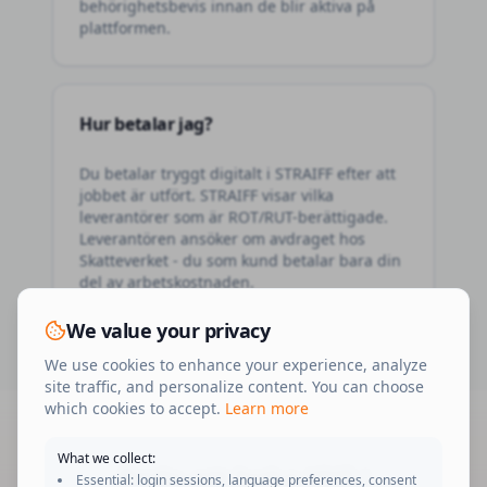
behörighetsbevis innan de blir aktiva på
plattformen.
Hur betalar jag?
Du betalar tryggt digitalt i STRAIFF efter att
jobbet är utfört. STRAIFF visar vilka
leverantörer som är ROT/RUT-berättigade.
Leverantören ansöker om avdraget hos
Skatteverket - du som kund betalar bara din
del av arbetskostnaden.
We value your privacy
We use cookies to enhance your experience, analyze
site traffic, and personalize content. You can choose
which cookies to accept.
Learn more
What we collect:
Redo att boka
VVS
i
Essential: login sessions, language preferences, consent