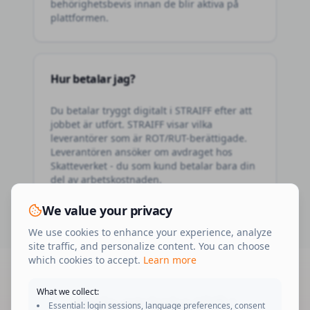
behörighetsbevis innan de blir aktiva på
plattformen.
Hur betalar jag?
Du betalar tryggt digitalt i STRAIFF efter att
jobbet är utfört. STRAIFF visar vilka
leverantörer som är ROT/RUT-berättigade.
Leverantören ansöker om avdraget hos
Skatteverket - du som kund betalar bara din
del av arbetskostnaden.
We value your privacy
We use cookies to enhance your experience, analyze
site traffic, and personalize content. You can choose
which cookies to accept.
Learn more
What we collect:
Redo att boka
VVS
i
Essential: login sessions, language preferences, consent