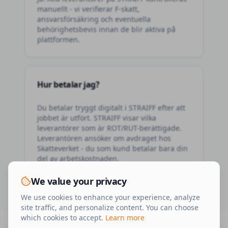
manuellt - vi verifierar F-skatt,
ansvarsförsäkring och eventuella
behörighetsbevis innan de blir aktiva på
plattformen.
Hur betalar jag?
Du betalar tryggt digitalt i STRAIFF efter att
jobbet är utfört. STRAIFF visar vilka
leverantörer som är ROT/RUT-berättigade.
Leverantören ansöker om avdraget hos
Skatteverket - du som kund betalar bara din
del av arbetskostnaden.
We value your privacy
We use cookies to enhance your experience, analyze
site traffic, and personalize content. You can choose
which cookies to accept.
Learn more