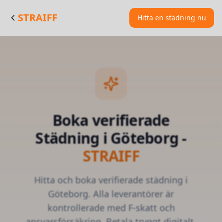
STRAIFF
Hitta en städning nu
Boka verifierade
Städning
i
Göteborg
-
STRAIFF
Hitta och boka verifierade
städning
i
Göteborg
. Alla leverantörer är
kontrollerade med F-skatt och
ansvarsförsäkring. Betala tryggt digitalt.