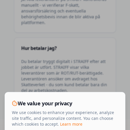
manuellt - vi verifierar F-skatt,
ansvarsförsäkring och eventuella
behörighetsbevis innan de blir aktiva på
plattformen.
Hur betalar jag?
Du betalar tryggt digitalt i STRAIFF efter att
jobbet är utfört. STRAIFF visar vilka
leverantörer som är ROT/RUT-berättigade.
Leverantören ansöker om avdraget hos
Skatteverket - du som kund betalar bara din
del av arbetskostnaden.
We value your privacy
We use cookies to enhance your experience, analyze
site traffic, and personalize content. You can choose
which cookies to accept.
Learn more