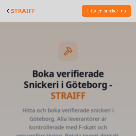
STRAIFF
Hitta en snickeri nu
Boka verifierade
Snickeri
i
Göteborg
-
STRAIFF
Hitta och boka verifierade
snickeri
i
Göteborg
. Alla leverantörer är
kontrollerade med F-skatt och
ansvarsförsäkring. Betala tryggt digitalt.