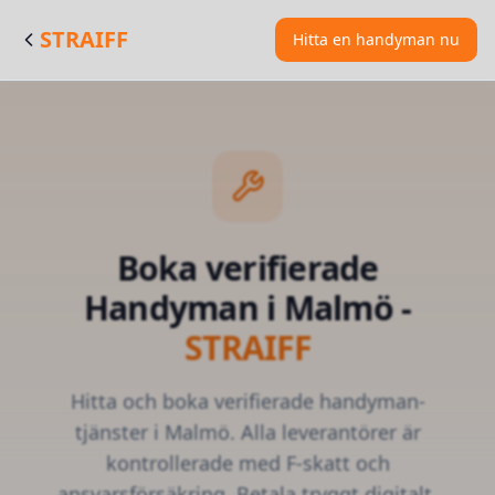
STRAIFF
Hitta en handyman nu
Boka verifierade
Handyman
i
Malmö
-
STRAIFF
Hitta och boka verifierade
handyman-
tjänster
i
Malmö
. Alla leverantörer är
kontrollerade med F-skatt och
ansvarsförsäkring. Betala tryggt digitalt.