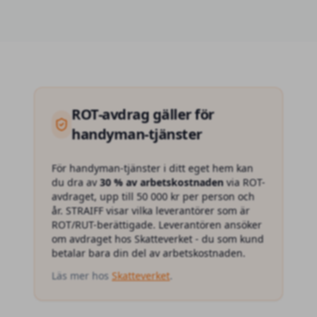
ROT
-avdrag gäller för
handyman-tjänster
För
handyman-tjänster
i ditt eget hem kan
du dra av
30 % av arbetskostnaden
via ROT-
avdraget, upp till 50 000 kr per person och
år. STRAIFF visar vilka leverantörer som är
ROT/RUT-berättigade. Leverantören ansöker
om avdraget hos Skatteverket - du som kund
betalar bara din del av arbetskostnaden.
Läs mer hos
Skatteverket
.