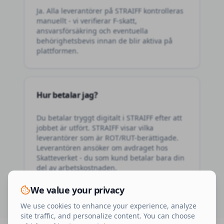
Ja. Alla leverantörer på STRAIFF kontrolleras
manuellt - vi verifierar F-skatt,
ansvarsförsäkring och eventuella
behörighetsbevis innan de blir aktiva på
plattformen.
Hur betalar jag?
Du betalar tryggt digitalt i STRAIFF efter att
jobbet är utfört. STRAIFF visar vilka
leverantörer som är ROT/RUT-berättigade.
Leverantören ansöker om avdraget hos
Skatteverket - du som kund betalar bara din
del av arbetskostnaden.
We value your privacy
We use cookies to enhance your experience, analyze
site traffic, and personalize content. You can choose